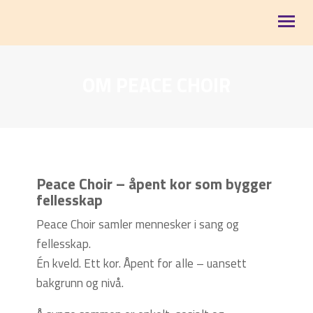
OM PEACE CHOIR
STØTT VÅRT ARBEID
SOMMERKAMPANJE 2026
NYHETER
ARRANGEMENTER
Peace Choir – åpent kor som bygger
fellesskap
VÅRE OMRÅDER
Peace Choir samler mennesker i sang og
OM OSS
fellesskap.
Én kveld. Ett kor. Åpent for alle – uansett
bakgrunn og nivå.