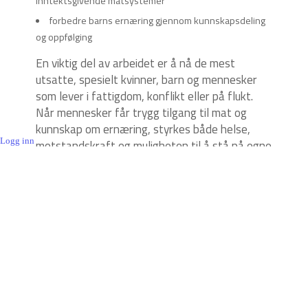
inntektsgivende matsystemer
forbedre barns ernæring gjennom kunnskapsdeling
og oppfølging
En viktig del av arbeidet er å nå de mest
utsatte, spesielt kvinner, barn og mennesker
som lever i fattigdom, konflikt eller på flukt.
Når mennesker får trygg tilgang til mat og
kunnskap om ernæring, styrkes både helse,
Logg inn
motstandskraft og muligheten til å stå på egne
ben.
Vi legger stor vekt på lokalt eierskap og
bærekraft. Det innebærer at løsningene
utvikles sammen med lokalsamfunnene selv,
slik at kunnskapen og praksisen kan leve videre
uavhengig av ekstern støtte.
Gjennom matsikkerhetsarbeidet bidrar LM
Norge til økt trygghet, bedre helse og større