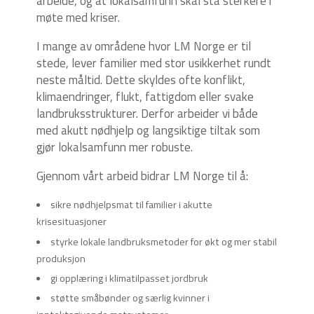
arbeide, og at lokalsamfunn skal stå sterkere i
møte med kriser.
I mange av områdene hvor LM Norge er til
stede, lever familier med stor usikkerhet rundt
neste måltid. Dette skyldes ofte konflikt,
klimaendringer, flukt, fattigdom eller svake
landbruksstrukturer. Derfor arbeider vi både
med akutt nødhjelp og langsiktige tiltak som
gjør lokalsamfunn mer robuste.
Gjennom vårt arbeid bidrar LM Norge til å:
sikre nødhjelpsmat til familier i akutte
krisesituasjoner
styrke lokale landbruksmetoder for økt og mer stabil
produksjon
gi opplæring i klimatilpasset jordbruk
støtte småbønder og særlig kvinner i