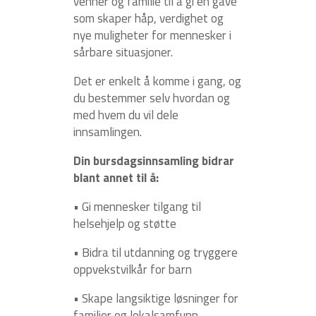
venner og familie til å gi en gave
som skaper håp, verdighet og
nye muligheter for mennesker i
sårbare situasjoner.
Det er enkelt å komme i gang, og
du bestemmer selv hvordan og
med hvem du vil dele
innsamlingen.
Din bursdagsinnsamling bidrar
blant annet til å:
• Gi mennesker tilgang til
helsehjelp og støtte
• Bidra til utdanning og tryggere
oppvekstvilkår for barn
• Skape langsiktige løsninger for
familier og lokalsamfunn