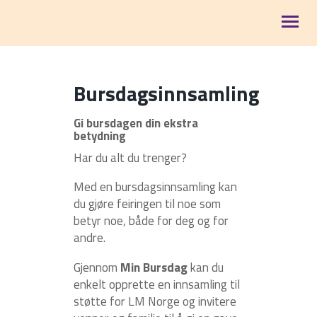
STØTT VÅRT ARBEID
Bursdagsinnsamling
SOMMERKAMPANJE 2026
Gi bursdagen din ekstra
betydning
NYHETER
Har du alt du trenger?
ARRANGEMENTER
Med en bursdagsinnsamling kan
du gjøre feiringen til noe som
VÅRE OMRÅDER
betyr noe, både for deg og for
andre.
OM OSS
Gjennom
Min Bursdag
kan du
enkelt opprette en innsamling til
støtte for LM Norge og invitere